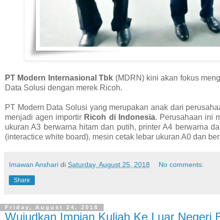
PT Modern Internasional Tbk
(MDRN) kini akan fokus menge
Data Solusi dengan merek Ricoh.
PT Modern Data Solusi yang merupakan anak dari perusah
menjadi agen importir
Ricoh di Indonesia
. Perusahaan ini 
ukuran A3 berwarna hitam dan putih, printer A4 berwarna dan h
(interactice white board), mesin cetak lebar ukuran A0 dan b
Imawan Anshari
di
Saturday, August 25, 2018
No comments:
Share
Friday, August 24, 2018
Wujudkan Impian Kuliah Ke Luar Neger