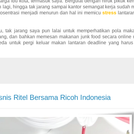
arga ibu kota, termasuk saya. Bergulat dengan hiruk pikuk k
an lagi, hingga tak jarang sampai kantor semangat kerja sudah
n kosentrasi menjadi menurun dan hal ini memicu
stress
lantara
ru, tak jarang saya pun lalai untuk memperhatikan pola mak
nyang, dan bahkan memesan makanan junk food secara online 
eda untuk pergi keluar makan lantaran deadline yang harus
nis Ritel Bersama Ricoh Indonesia