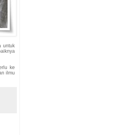
a untuk
baiknya
e
r
lu
ke
an ilmu