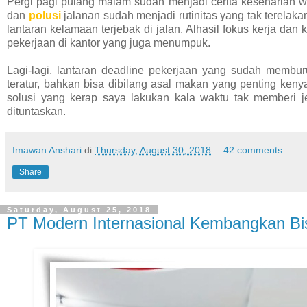
Pergi pagi pulang malam sudah menjadi cerita keseharian w
dan
polusi
jalanan sudah menjadi rutinitas yang tak terelak
lantaran kelamaan terjebak di jalan. Alhasil fokus kerja da
pekerjaan di kantor yang juga menumpuk.
Lagi-lagi, lantaran deadline pekerjaan yang sudah membu
teratur, bahkan bisa dibilang asal makan yang penting ke
solusi yang kerap saya lakukan kala waktu tak memberi j
dituntaskan.
Imawan Anshari
di
Thursday, August 30, 2018
42 comments:
Share
Saturday, August 25, 2018
PT Modern Internasional Kembangkan Bis