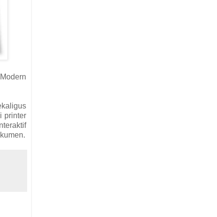
 Modern
ekaligus
 printer
teraktif
dokumen.