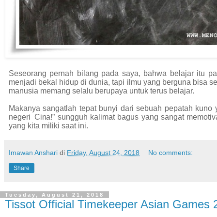
Seseorang pernah bilang pada saya, bahwa belajar itu pad
menjadi bekal hidup di dunia, tapi ilmu yang berguna bisa s
manusia memang selalu berupaya untuk terus belajar.
Makanya sangatlah tepat bunyi dari sebuah pepatah kuno y
n
ege
r
i
Ci
n
a!” sungguh kalimat bagus yang sangat memotiva
yang kita miliki saat ini.
Imawan Anshari
di
Friday, August 24, 2018
No comments:
Share
Tuesday, August 21, 2018
Tissot Official Timekeeper Asian Games 