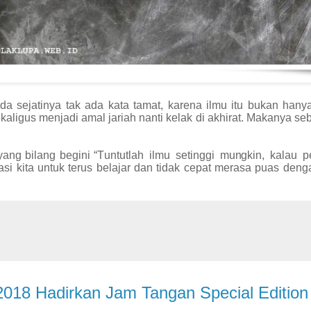
a sejatinya tak ada kata tamat, karena ilmu itu bukan hany
ekaligus menjadi amal jariah nanti kelak di akhirat. Makanya se
ang bilang begini “
T
u
n
tutl
a
h
ilmu
s
etin
g
gi
mu
n
gk
i
n,
kalau
p
si kita untuk terus belajar dan tidak cepat merasa puas deng
2018 Hadirkan Jam Tangan Special Edition