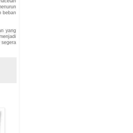
emacetan
 menurun
n beban
an yang
menjadi
 segera