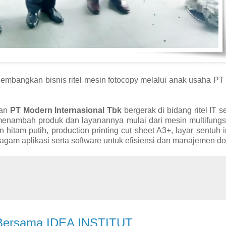
mbangkan bisnis ritel mesin fotocopy melalui anak usaha PT
aan
PT Modern Internasional Tbk
bergerak di bidang ritel IT s
menambah produk dan layanannya mulai dari mesin multifungsi
itam putih, production printing cut sheet A3+, layar sentuh in
eragam aplikasi serta software untuk efisiensi dan manajemen 
i Bersama IDEA INSTITUT