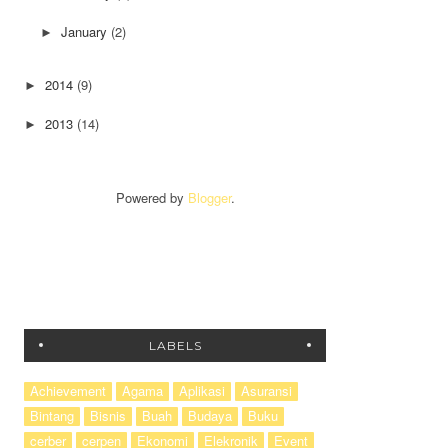
January
(2)
►
2014
(9)
►
2013
(14)
►
Powered by
Blogger
.
LABELS
Achievement
Agama
Aplikasi
Asuransi
Bintang
Bisnis
Buah
Budaya
Buku
cerber
cerpen
Ekonomi
Elekronik
Event