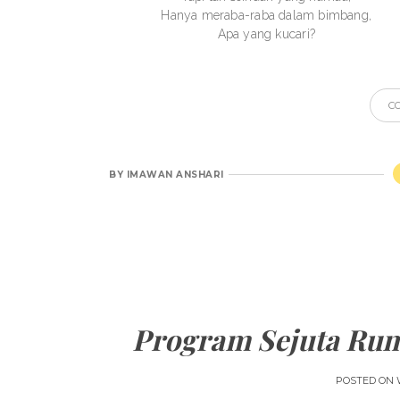
Hanya meraba-raba dalam bimbang,
Apa yang kucari?
C
BY
IMAWAN ANSHARI
Program Sejuta Rum
POSTED ON