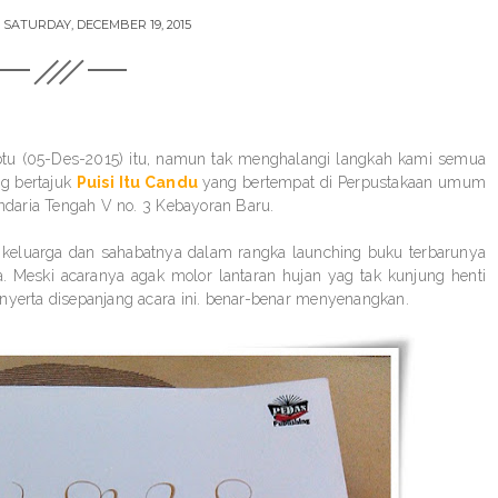
N
SATURDAY, DECEMBER 19, 2015
btu (05-Des-2015) itu, namun tak menghalangi langkah kami semua
g bertajuk
Puisi Itu Candu
yang bertempat di Perpustakaan umum
andaria Tengah V no. 3 Kebayoran Baru.
luarga dan sahabatnya dalam rangka launching buku terbarunya
 Meski acaranya agak molor lantaran hujan yag tak kunjung henti
enyerta disepanjang acara ini. benar-benar menyenangkan.