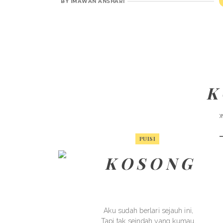
BY
IMAWAN ANSHARI
K 
POSTED O
PUISI
K O S O N G
Aku sudah berlari sejauh ini,
Tapi tak seindah yang kumau,