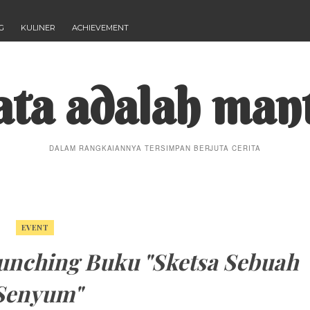
G
KULINER
ACHIEVEMENT
ta adalah man
DALAM RANGKAIANNYA TERSIMPAN BERJUTA CERITA
EVENT
unching Buku "Sketsa Sebuah
Senyum"