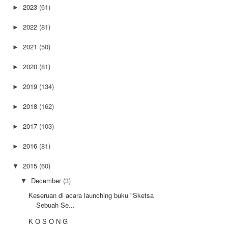
2023
(61)
►
2022
(81)
►
2021
(50)
►
2020
(81)
►
2019
(134)
►
2018
(162)
►
2017
(103)
►
2016
(81)
►
2015
(60)
▼
December
(3)
▼
Keseruan di acara launching buku "Sketsa
Sebuah Se...
K O S O N G