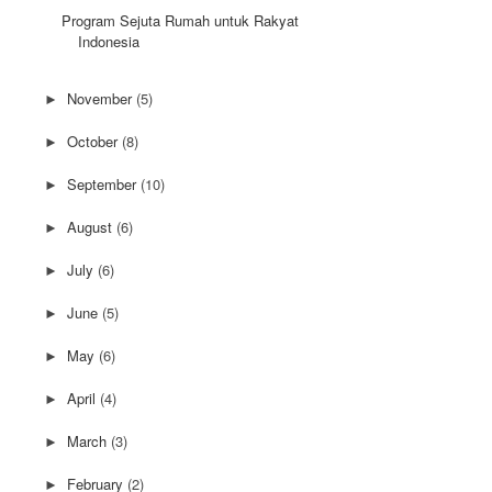
Program Sejuta Rumah untuk Rakyat
Indonesia
November
(5)
►
October
(8)
►
September
(10)
►
August
(6)
►
July
(6)
►
June
(5)
►
May
(6)
►
April
(4)
►
March
(3)
►
February
(2)
►