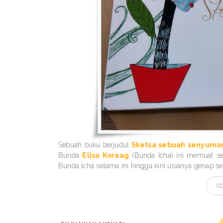
Sebuah buku berjudul
Sketsa sebuah senyuma
Bunda
Elisa Koraag
(Bunda Icha) ini memuat sek
Bunda Icha selama ini hingga kini usianya genap s
C