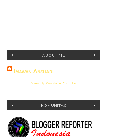
ABOUT ME
Imawan Anshari
View My Complete Profile
KOMUNITAS