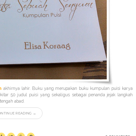
n
akhirnya lahir. Buku yang merupakan buku kumpulan puisi karya
itar 50 judul puisi yang sekaligus sebagai penanda jejak langkah
etengah abad.
ONTINUE READING →