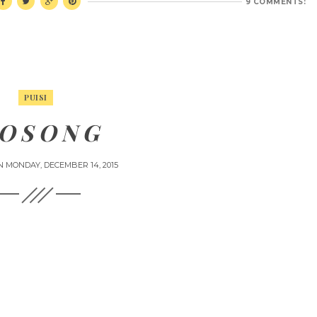
9 COMMENTS:
PUISI
O S O N G
N
MONDAY, DECEMBER 14, 2015