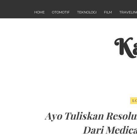
HOME
OTOMOTIF
TEKNOLOGI
FILM
TRAVELIN
Ka
L
Ayo Tuliskan Resol
Dari Medica