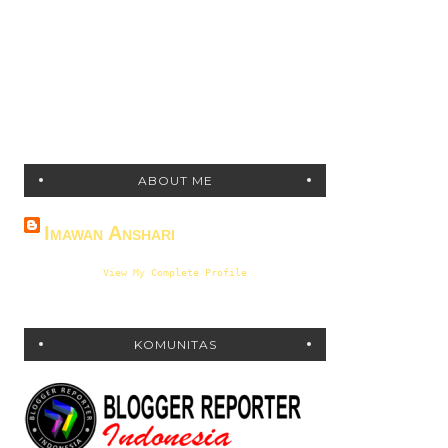
ABOUT ME
Imawan Anshari
View My Complete Profile
KOMUNITAS