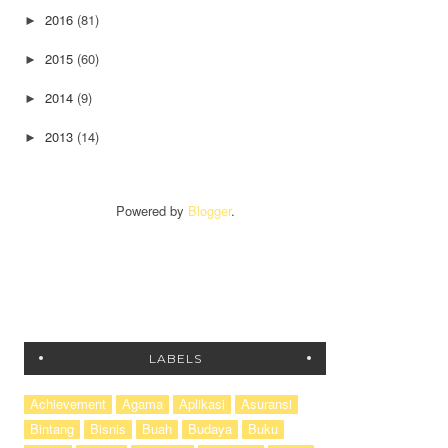
2016
(81)
►
2015
(60)
►
2014
(9)
►
2013
(14)
►
Powered by
Blogger
.
LABELS
Achievement
Agama
Aplikasi
Asuransi
Bintang
Bisnis
Buah
Budaya
Buku