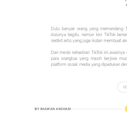
Dulu banyak orang yang memandang Ti
dulunya begitu, namun kini TikTok ben
sedikit artis yang juga ikutan membuat ak
Dan meski kehadiran TikTok ini awalny
para orangtua yang masih berjiwa muda
platform sosial media yang dipadukan de
C
BY
IMAWAN ANSHARI