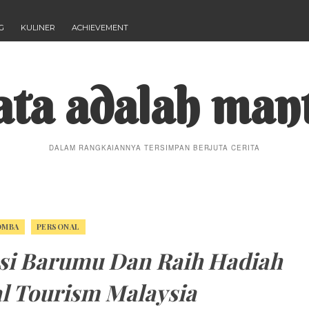
G
KULINER
ACHIEVEMENT
ta adalah man
DALAM RANGKAIANNYA TERSIMPAN BERJUTA CERITA
OMBA
PERSONAL
usi Barumu Dan Raih Hadiah
l Tourism Malaysia