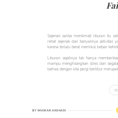
Fa
Sejenak santai menikmati liburan itu 
rehat sejenak dari banyaknya aktivitas y
karena terlalu berat memikul beban kehidu
Liburan sejatinya tak hanya memberikan
mampu menghilangkan stres dari segala
bahwa dengan kita pergi berlibur merupa
C
BY
IMAWAN ANSHARI