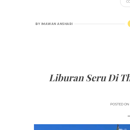
C
BY
IMAWAN ANSHARI
Liburan Seru Di T
POSTED ON