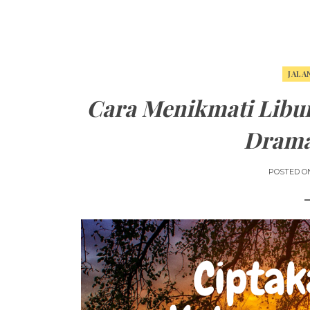
JALA
Cara Menikmati Libu
Drama
POSTED O