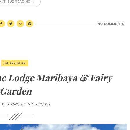
ONTINUE READING →
NO COMMENTS:
JALAN-JALAN
he Lodge Maribaya & Fairy
Garden
THURSDAY, DECEMBER 22, 2022