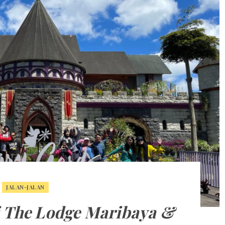
JALAN-JALAN
i The Lodge Maribaya &