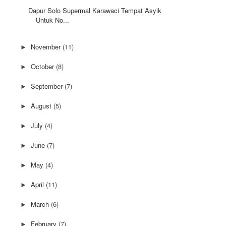
Dapur Solo Supermal Karawaci Tempat Asyik
Untuk No...
November
(11)
►
October
(8)
►
September
(7)
►
August
(5)
►
July
(4)
►
June
(7)
►
May
(4)
►
April
(11)
►
March
(6)
►
February
(7)
►