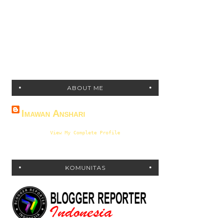
ABOUT ME
Imawan Anshari
View My Complete Profile
KOMUNITAS