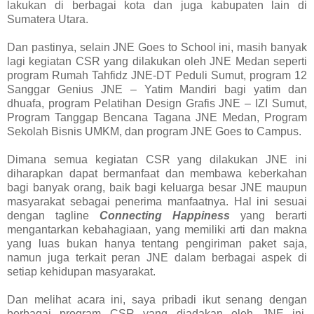
lakukan di berbagai kota dan juga kabupaten lain di
Sumatera Utara.
Dan pastinya, selain JNE Goes to School ini, masih banyak
lagi kegiatan CSR yang dilakukan oleh JNE Medan seperti
program Rumah Tahfidz JNE-DT Peduli Sumut, program 12
Sanggar Genius JNE – Yatim Mandiri bagi yatim dan
dhuafa, program Pelatihan Design Grafis JNE – IZI Sumut,
Program Tanggap Bencana Tagana JNE Medan, Program
Sekolah Bisnis UMKM, dan program JNE Goes to Campus.
Dimana semua kegiatan CSR yang dilakukan JNE ini
diharapkan dapat bermanfaat dan membawa keberkahan
bagi banyak orang, baik bagi keluarga besar JNE maupun
masyarakat sebagai penerima manfaatnya. Hal ini sesuai
dengan tagline
Connecting Happiness
yang berarti
mengantarkan kebahagiaan, yang memiliki arti dan makna
yang luas bukan hanya tentang pengiriman paket saja,
namun juga terkait peran JNE dalam berbagai aspek di
setiap kehidupan masyarakat.
Dan melihat acara ini, saya pribadi ikut senang dengan
berbagai program CSR yang diadakan oleh JNE ini,