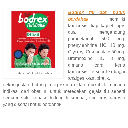
Bodrex flu dan batuk
berdahak
memiliki
komposisi tiap kaplet lapis
dua mengandung
paracetamol 500 mg,
phenylephrine HCl 10 mg,
Glyceryl Guaiacalate 50 mg,
Bromhexine HCl 8 mg,
dimana cara kerja
komposisi tersebut sebagai
Bodrex Flu&Batuk berdahak
analgesik-antipiretik,
dekongestan hidung, ekspektoran dan mukolitik. dimana
indikasi dari obat ini untuk meredakan gejala flu seperti
demam, sakit kepala, hidung tersumbat, dan bersin-bersin
yang disertai batuk berdahak.