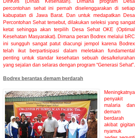
DinKes (Dinas Kesehatan). Dimana program Desa
percontohan sehat ini pernah diselenggarakan di setiap
kabupatan di Jawa Barat. Dan untuk medapatkan Desa
Percontohan Sehat tersebut, dilakukan seleksi yang sangat
ketat sehingga akan terpilih Desa Sehat OKE (Optimal
Kesehatan Masyarakat). Dimana peran Bodrex melalui bRC
ini sungguh sangat patut diacungi jempol karena Bodrex
telah ikut berpartisipasi dalam meletakan fundamental
penting untuk standar kesehatan sebuah desa/kelurahan
yang sejalan dan selaras dengan program “Generasi Sehat”.
Bodrex berantas demam berdarah
Meningkatnya
penyakit
malaria dan
demam
berdarah
akibat gigitan
nyamuk
aedes aegypti