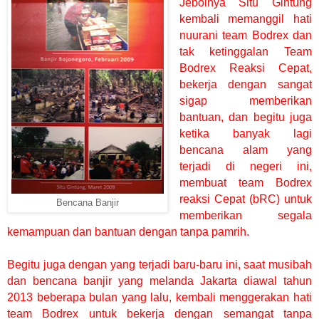
Jebolnya Situ Gintung
kembali memanggil hati
nuurani team Bodrex dan
tak ketinggalan Team
Bodrex Reaksi Cepat,
bekerja dengan sangat
sigap memberikan
bantuan, dan begitu juga
ketika banyak lagi
bencana alam yang
terjadi di negeri ini,
membuat team Bodrex
reaksi Cepat (bRC) untuk
Bencana Banjir
memberikan segala
kemampuan dan bantuan dengan tanpa pamrih.
Begitu juga dengan yang terjadi baru-baru ini, saat musibah
dan bencana banjir yang melanda Jakarta diawal tahun
2013 beberapa bulan yang lalu, kembali menggerakan hati
team Bodrex untuk bekerja dengan semangat tanpa