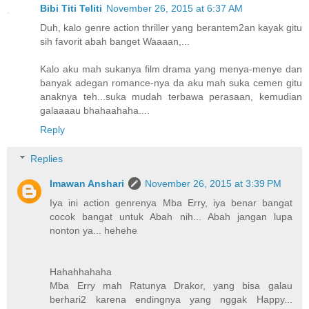
Bibi Titi Teliti
November 26, 2015 at 6:37 AM
Duh, kalo genre action thriller yang berantem2an kayak gitu
sih favorit abah banget Waaaan,...
Kalo aku mah sukanya film drama yang menya-menye dan
banyak adegan romance-nya da aku mah suka cemen gitu
anaknya teh...suka mudah terbawa perasaan, kemudian
galaaaau bhahaahaha....
Reply
Replies
Imawan Anshari
November 26, 2015 at 3:39 PM
Iya ini action genrenya Mba Erry, iya benar bangat
cocok bangat untuk Abah nih... Abah jangan lupa
nonton ya... hehehe
Hahahhahaha
Mba Erry mah Ratunya Drakor, yang bisa galau
berhari2 karena endingnya yang nggak Happy...