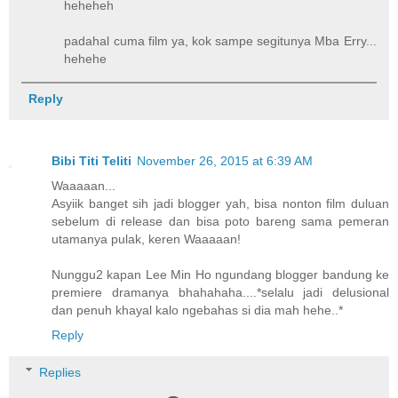
heheheh
padahal cuma film ya, kok sampe segitunya Mba Erry...
hehehe
Reply
Bibi Titi Teliti
November 26, 2015 at 6:39 AM
Waaaaan...
Asyiik banget sih jadi blogger yah, bisa nonton film duluan
sebelum di release dan bisa poto bareng sama pemeran
utamanya pulak, keren Waaaaan!
Nunggu2 kapan Lee Min Ho ngundang blogger bandung ke
premiere dramanya bhahahaha....*selalu jadi delusional
dan penuh khayal kalo ngebahas si dia mah hehe..*
Reply
Replies