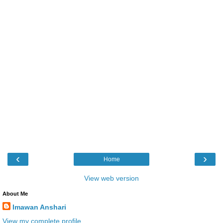
‹
›
Home
View web version
About Me
Imawan Anshari
View my complete profile