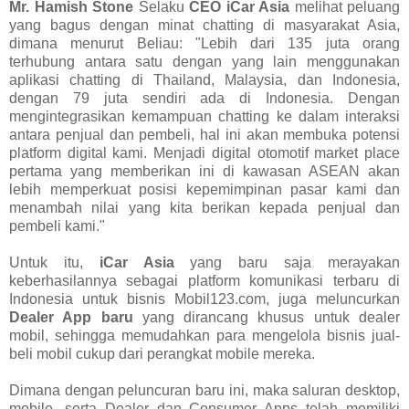
Mr.
Hamish Stone
Selaku
CEO
iCar Asia
melihat peluang
yang bagus dengan minat chatting di masyarakat Asia,
dimana menurut Beliau: "Lebih dari 135 juta orang
terhubung antara satu dengan yang lain menggunakan
aplikasi chatting di Thailand, Malaysia, dan Indonesia,
dengan 79 juta sendiri ada di Indonesia. Dengan
mengintegrasikan kemampuan chatting ke dalam interaksi
antara penjual dan pembeli, hal ini akan membuka potensi
platform digital kami. Menjadi digital otomotif market place
pertama yang memberikan ini di kawasan ASEAN akan
lebih memperkuat posisi kepemimpinan pasar kami dan
menambah nilai yang kita berikan kepada penjual dan
pembeli kami."
Untuk itu,
iCar Asia
yang baru saja merayakan
keberhasilannya sebagai platform komunikasi terbaru di
Indonesia untuk bisnis Mobil123.com, juga meluncurkan
Dealer App baru
yang dirancang khusus untuk dealer
mobil, sehingga memudahkan para mengelola bisnis jual-
beli mobil cukup dari perangkat mobile mereka.
Dimana dengan peluncuran baru ini, maka saluran desktop,
mobile, serta Dealer dan Consumer Apps telah memiliki