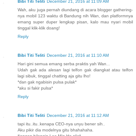
Bibi Titi Teliti
December 21, 2016 at 11:09 AM
Wah, aku juga pernah diundang di acara blogger gathering-
nya mobil 123 waktu di Bandung nih Wan, dan platformnya
emang super duper lengkap pisan, kalo mau nyari mobil
tinggal klik-klik doang!
Reply
Bibi Titi Teliti
December 21, 2016 at 11:10 AM
Hari gini semua emang serba praktis yah Wan...
Udah gak ada alesan lagi telfon gak diangkat atau telfon
lagi sibuk, tinggal chatting aja gitu lho!
*dan gak ngabisin pulsa pulak*
*aku si fakir pulsa*
Reply
Bibi Titi Teliti
December 21, 2016 at 11:12 AM
tapi itu..itu..kenapa CEO-nya unyu bener sih..
Aku pikir dia modelnya gitu bhahahaha.
*jangan bilangin Lee Min Ho plis*