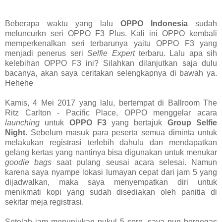
Beberapa waktu yang lalu
OPPO Indonesia
sudah
meluncurkn seri OPPO F3 Plus. Kali ini OPPO kembali
memperkenalkan seri terbarunya yaitu OPPO F3 yang
menjadi penerus seri
Selfie Expert
terbaru. Lalu apa sih
kelebihan OPPO F3 ini? Silahkan dilanjutkan saja dulu
bacanya, akan saya ceritakan selengkapnya di bawah ya.
Hehehe
Kamis, 4 Mei 2017 yang lalu, bertempat di Ballroom The
Ritz Carlton - Pacific Place, OPPO menggelar acara
launching
untuk
OPPO F3
yang bertajuk
Group Selfie
Night
. Sebelum masuk para peserta semua diminta untuk
melakukan registrasi terlebih dahulu dan mendapatkan
gelang kertas yang nantinya bisa digunakan untuk menukar
goodie bags
saat pulang seusai acara selesai. Namun
karena saya nyampe lokasi lumayan cepat dari jam 5 yang
dijadwalkan, maka saya menyempatkan diri untuk
menikmati kopi yang sudah disediakan oleh panitia di
sekitar meja registrasi.
Setelah jam menunjukan pukul 5 sore, saya pun bergegas