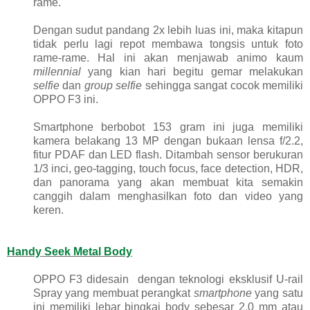
rame.
Dengan sudut pandang 2x lebih luas ini, maka kitapun
tidak perlu lagi repot membawa tongsis untuk foto
rame-rame. Hal ini akan menjawab animo kaum
millennial
yang kian hari begitu gemar melakukan
selfie
dan
group selfie
sehingga sangat cocok memiliki
OPPO F3 ini.
Smartphone berbobot 153 gram ini juga memiliki
kamera belakang 13 MP dengan bukaan lensa f/2.2,
fitur PDAF dan LED flash. Ditambah sensor berukuran
1/3 inci, geo-tagging, touch focus, face detection, HDR,
dan panorama yang akan membuat kita semakin
canggih dalam menghasilkan foto dan video yang
keren.
Handy Seek Metal Body
OPPO F3 didesain
dengan teknologi eksklusif U-rail
Spray yang membuat perangkat
smartphone
yang satu
ini memiliki lebar bingkai body sebesar 2.0 mm atau