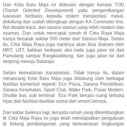
Dan Kota Baru Maja ini didesain dengan konsep TOD
(
Transit Oriented Development
) yaitu pengembangan
kawasan berbasis kepada sistem transportasi masal,
didukung dan sudah dilengkapi dengan KA Commuter line,
Rel double track, dan sarana stasiun yang lebih modern dan
nyaman. Dan untuk mencapai rumah di Citra Raya Maja
hanya berjarak sekitar 500 meter dari Stasiun Maja. Selain
itu, Citra Maja Raya juga nantinya akan bisa diakses oleh
MRT, LRT, bahkan kedepan aka nada juga jalan tol dari
Pamulang sampai Rangkasbitung, dan juga jalan tol dari
serpong menuju Balaraja.
Selain kemudahan transportasi, Tidak hanya itu, dalam
merancang Kota Baru Maja juga didukung oleh berbagai
fasilitas komersial seperti: Eco Plaza, Sarana Pendidikan,
Sarana Kesehatan, Sport Club, Water Park, Pasar Modern,
Shuttle bus, sub terminal
Eco Park berupa ruang terbuka
hijau dan fasilitas-fasilitas sosial dan umum lainnya.
Dan kabar baiknya lagi, ternyata rumah yang dikembangkan
di Citra Maja Raya ini juga telah mendapatkan pengakuan
di bidang pembangunan yang berwawasan lingkungan