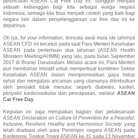
peluncuran ASEAN Car Free Day ini. Sungguh menjadi
sebuah kebanggan bagi kita sebagai warga negara
Indonesia, semoga kita bisa menjadi contoh yang baik bagi
negara lain dalam penyelenggaraan car free day ini ke
depannya.
Oh iya,
for your information
, ternyata awal mula ide lahirnya
ASEAN CFD ini tercetus pada saat Para Menteri Kesehatan
ASEAN pada pertemuan dua tahunan (ASEAN Health
Ministers Meeting/AHMM) yang lalu, pada bulan September
2017 di Brunei Darussalam. Melalui acara ini, Para Menteri
pun membahas inisiatif untuk memperkuat komitmen Sektor
Kesehatan ASEAN dalam mempromosikan gaya hidup
sehat dan mengatasi ancaman yang utamanya ditimbulkan
oleh penyakit tidak menular, seperti diabetes, kanker,
penyakit kardiovaskular dan pernapasan, melalui
ASEAN
Car Free Day
.
Kegiatan ini juga merupakan bagian dari pelaksanaan
ASEAN Declaration on Culture of Prevention for a Peaceful,
Inclusive, Resilient, Healthy and Harmonious Society
, yang
telah diadopsi oleh para Pemimpin negara ASEAN pada
Konferensi Tingkat Tinggi ASEAN ke-31 pada 13 November