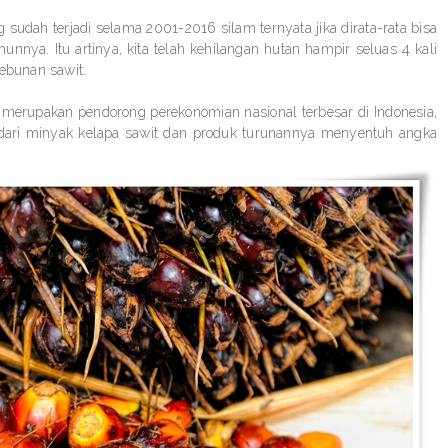
sudah terjadi selama 2001-2016 silam ternyata jika dirata-rata bisa
nnya. Itu artinya, kita telah kehilangan hutan hampir seluas 4 kali
kebunan sawit.
it merupakan pendorong perekonomian nasional terbesar di Indonesia,
 dari minyak kelapa sawit dan produk turunannya menyentuh angka