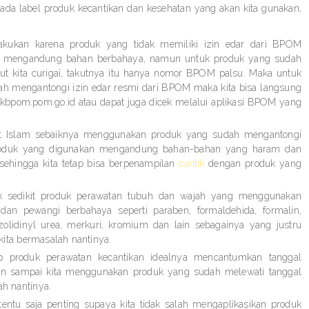
pada label produk kecantikan dan kesehatan yang akan kita gunakan,
ilakukan karena produk yang tidak memiliki izin edar dari BPOM
aja mengandung bahan berbahaya, namun untuk produk yang sudah
ut kita curigai, takutnya itu hanya nomor BPOM palsu. Maka untuk
ah mengantongi izin edar resmi dari BPOM maka kita bisa langsung
pom.pom.go.id atau dapat juga dicek melalui aplikasi BPOM yang
at Islam sebaiknya menggunakan produk yang sudah mengantongi
 produk yang digunakan mengandung bahan-bahan yang haram dan
sehingga kita tetap bisa berpenampilan
cantik
dengan produk yang
ak sedikit produk perawatan tubuh dan wajah yang menggunakan
n pewangi berbahaya seperti paraben, formaldehida, formalin,
azolidinyl urea, merkuri, kromium dan lain sebagainya yang justru
kita bermasalah nantinya.
ap produk perawatan kecantikan idealnya mencantumkan tanggal
gan sampai kita menggunakan produk yang sudah melewati tanggal
h nantinya.
i tentu saja penting supaya kita tidak salah mengaplikasikan produk