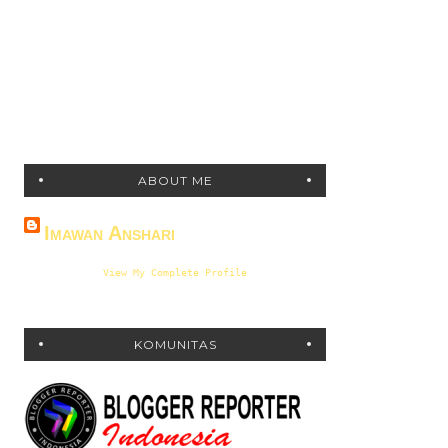
ABOUT ME
Imawan Anshari
View My Complete Profile
KOMUNITAS