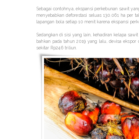
Sebagai contohnya, ekspansi perkebunan sawit yang 
menyebabkan deforestasi seluas 130.061 ha per tahu
lapangan bola setiap 10 menit karena ekspansi per
Sedangkan di sisi yang lain, kehadiran kelapa saw
bahkan pada tahun 2019 yang lalu, devisa ekspor
sekitar Rp246 triliun.