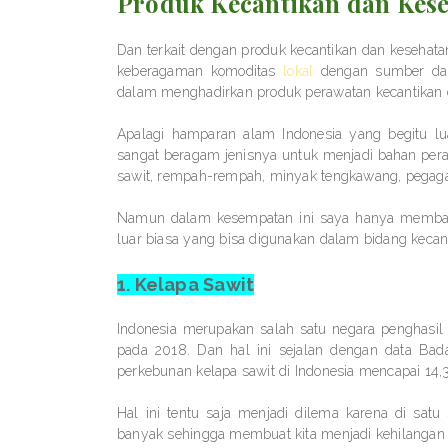
Produk Kecantikan dan Kes
Dan terkait dengan produk kecantikan dan kesehata
keberagaman komoditas
lokal
dengan sumber day
dalam menghadirkan produk perawatan kecantikan d
Apalagi hamparan alam Indonesia yang begitu l
sangat beragam jenisnya untuk menjadi bahan peraw
sawit, rempah-rempah, minyak tengkawang, pegagan
Namun dalam kesempatan ini saya hanya membahas
luar biasa yang bisa digunakan dalam bidang kecant
1. Kelapa Sawit
Indonesia merupakan salah satu negara penghasil k
pada 2018. Dan hal ini sejalan dengan data Bada
perkebunan kelapa sawit di Indonesia mencapai 14,32
Hal ini tentu saja menjadi dilema karena di sa
banyak sehingga membuat kita menjadi kehilangan 