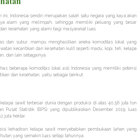
ehatan
n ini, Indonesia sendiri merupakan salah satu negara yang kaya akan
a alam yang melimpah, sehingga memiliki peluang yang besar
an kesehatan yang alami bagi masyarakat luas.
uas dan subur, mampu menghasilkan aneka komoditas lokal yang
atan kecantikan dan kesehatan kulit seperti madu, kopi, teh, kelapa
, dan lain sebagainya.
 beberapa komoditas lokal asli Indonesia yang memiliki potensi
ikan dan kesehatan, yaitu sebagai berikut:
elapa sawit terbesar dunia dengan produksi di atas 40,56 juta ton
n Pusat Statistik (BPS) yang dipublikasikan Desember 2019, luas
 juta hektar.
tu sisi kehadiran kelapa sawit menyebabkan pembukaan lahan yang
hutan yang semakin luas setiap tahunnya.