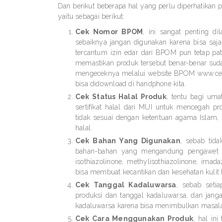
Dan berikut beberapa hal yang perlu diperhatikan 
yaitu sebagai berikut:
Cek Nomor BPOM
, ini sangat penting d
sebaiknya jangan digunakan karena bisa s
tercantum izin edar dari BPOM pun tetap pat
memastikan produk tersebut benar-benar sud
mengeceknya melalui website BPOM www.cekb
bisa didownload di handphone kita.
Cek Status Halal Produk
, tentu bagi um
sertifikat halal dari MUI untuk mencegah
tidak sesuai dengan ketentuan agama Islam, 
halal.
Cek Bahan Yang Digunakan
, sebab tid
bahan-bahan yang mengandung pengawet da
isothiazolinone, methylisothiazolinone, imad
bisa membuat kecantikan dan kesehatan kulit 
Cek Tanggal Kadaluwarsa
, sebab seti
produksi dan tanggal kadaluwarsa, dan jan
kadaluwarsa karena bisa menimbulkan masala
Cek Cara Menggunakan Produk
, hal in