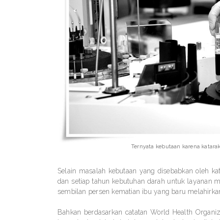
Ternyata kebutaan karena katara
Selain masalah kebutaan yang disebabkan oleh kata
dan setiap tahun kebutuhan darah untuk layanan me
sembilan persen kematian ibu yang baru melahirkan
Bahkan berdasarkan catatan World Health Organiz