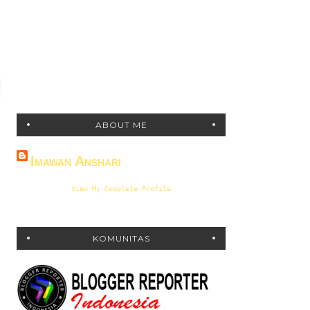
ABOUT ME
Imawan Anshari
View My Complete Profile
KOMUNITAS