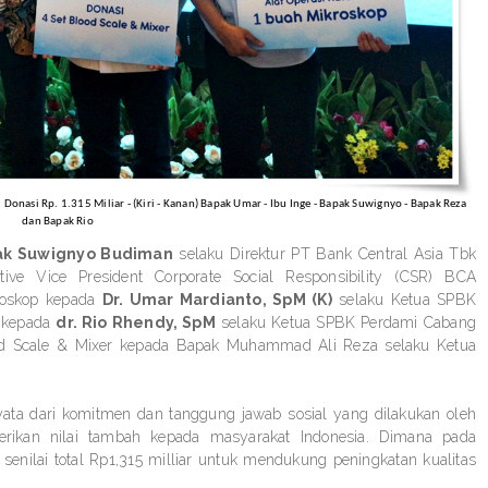
nasi Rp. 1.315 Miliar - (Kiri - Kanan) Bapak Umar - Ibu Inge - Bapak Suwignyo - Bapak Reza
dan Bapak Rio
ak Suwignyo Budiman
selaku Direktur PT Bank Central Asia Tbk
ive Vice President Corporate Social Responsibility (CSR) BCA
roskop kepada
Dr. Umar Mardianto, SpM (K)
selaku Ketua SPBK
p kepada
dr. Rio Rhendy, SpM
selaku Ketua SPBK Perdami Cabang
ood Scale & Mixer kepada Bapak Muhammad Ali Reza selaku Ketua
ata dari komitmen dan tanggung jawab sosial yang dilakukan oleh
ikan nilai tambah kepada masyarakat Indonesia. Dimana pada
enilai total Rp1,315 milliar untuk mendukung peningkatan kualitas