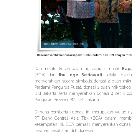
BCA menyerahkan donasi kepada SPBK Perdami dan PMI dengan total Do
Dan melalui kesempatan ini, secara simbolis
Bap
(BCA) dan
Ibu Inge Setiawati
selaku Execut
menyerahkan secara simbolis donasi 2 buah mik
Perdami Pengurus Pusat, donasi 1 buah mikrosko
DKI Jakarta serta menyerahkan donasi 4 set Bl
Pengurus Provinsi PMI DKI Jakarta.
Dimana pemberian donasi ini merupakan wujud ny
PT Bank Central Asia Tbk (BCA) dalam member
kesempatan ini, BCA berhasil menyerahkan donasi s
layanan kesehatan di Indonesia.