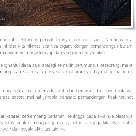
 adalah kehilangan penglihatannya, termasuk saya. Dan tidak bisa
ini bisa kita nikmati tiba-tiba diganti dengan pemandangan buram
na perlahan menjadi redup dan yang ada hanya hitam.
enghantui siapa saja, apalagi semakin berumurnya seseorang, maka
kurang, dan salah satu penyebab menurunnya daya penglihatan ini
di mana lensa mata menjadi keruh dan berawan, dan konon katanya
asa seperti melihat jendela berasap, pemandangan tidak terlihat
ar katarak berkembang perlahan, sehingga pada awalnya biasanya
atarak ini akan mengganggu penglihatan sehingga kita akan mulai
yetir dan segala aktivitas lainnya.