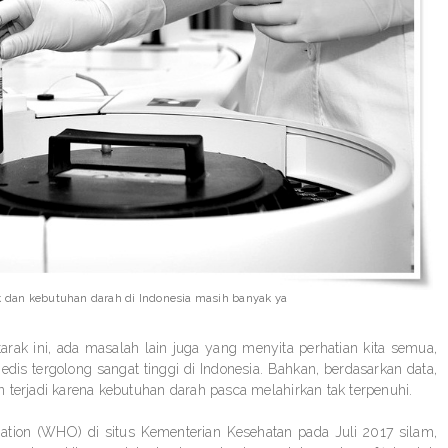
k dan kebutuhan darah di Indonesia masih banyak ya
rak ini, ada masalah lain juga yang menyita perhatian kita semua,
dis tergolong sangat tinggi di Indonesia. Bahkan, berdasarkan data,
 terjadi karena kebutuhan darah pasca melahirkan tak terpenuhi.
ation (WHO) di situs Kementerian Kesehatan pada Juli 2017 silam,