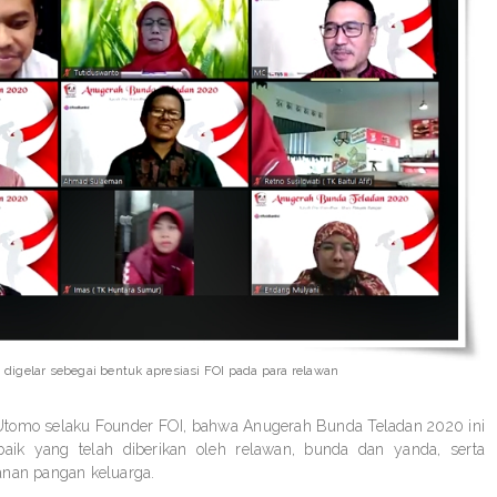
digelar sebegai bentuk apresiasi FOI pada para relawan
 Utomo selaku Founder FOI, bahwa Anugerah Bunda Teladan 2020 ini
rbaik yang telah diberikan oleh relawan, bunda dan yanda, serta
anan pangan keluarga.