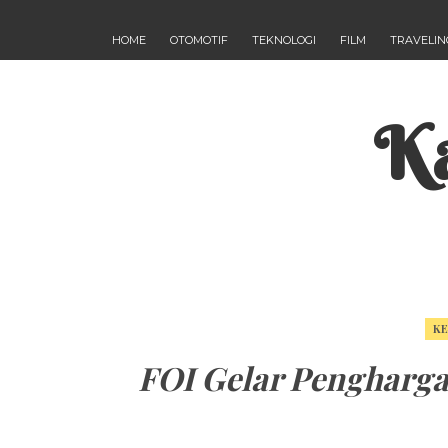
HOME
OTOMOTIF
TEKNOLOGI
FILM
TRAVELIN
Ka
K
FOI Gelar Pengharg