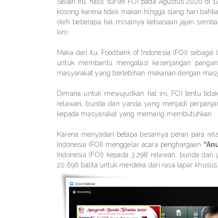
Selain itu, hasil survei FOI pada Agustus 2020 di 
kosong karena tidak makan hingga siang hari bahk
oleh beberapa hal misalnya kebiasaan jajan semb
kini.
Maka dari itu, Foodbank of Indonesia (FOI) sebag
untuk membantu mengatasi kesenjangan pangan 
masyarakat yang berlebihan makanan dengan mas
Dimana untuk mewujudkan hal ini, FOI tentu tidak
relawan, bunda dan yanda yang menjadi perpanja
kepada masyarakat yang memang membutuhkan.
Karena menyadari betapa besarnya peran para re
Indonesia (FOI) menggelar acara penghargaan
“An
Indonesia (FOI) kepada 3.298 relawan, bunda dan
20.696 balita untuk merdeka dari rasa lapar khusus