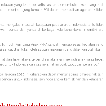
0 relawan yang telah berpartisipasi untuk membuka akses pangan di
ma ini menjadi ujung tombak FOI dalam memastikan agar anak tidak
u mengatasi masalah kelaparan pada anak di Indonesia tentu tidak
awan, bunda dan yanda di berbagai kota benar-benar memiliki arti
PPA Tumbuh Kembang Anak PPPA sangat mengapresiasi kegiatan yang
izi sangat ditentukan oleh asupan makanan yang diberikan oleh ibu.
sehat dan hak-haknya terpenuhi maka akan menjadi anak yang hebat
 untuk Indonesia dan pastinya hal ini tidak luput dari peran ibu.”
 Teladan 2020 ini diharapkan dapat menginspirasi pihak-pihak lain
 pangan untuk Indonesia, sehingga angka kemiskinan dan kelaparan
ah Bunda Teladan 2020