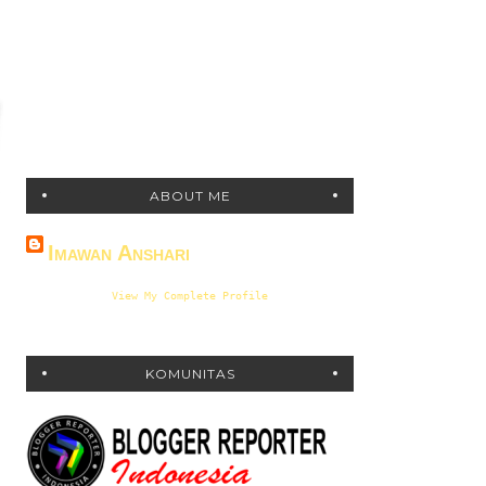
ABOUT ME
Imawan Anshari
View My Complete Profile
KOMUNITAS