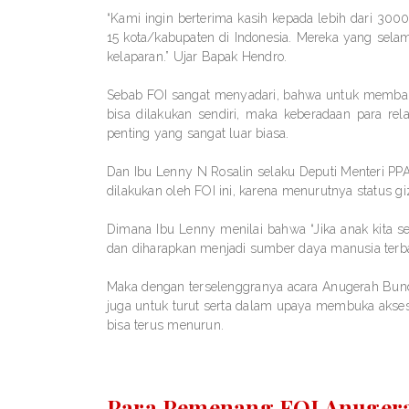
“Kami ingin berterima kasih kepada lebih dari 300
15 kota/kabupaten di Indonesia. Mereka yang sela
kelaparan.” Ujar Bapak Hendro.
Sebab FOI sangat menyadari, bahwa untuk membant
bisa dilakukan sendiri, maka keberadaan para rel
penting yang sangat luar biasa.
Dan Ibu Lenny N Rosalin selaku Deputi Menteri 
dilakukan oleh FOI ini, karena menurutnya status g
Dimana Ibu Lenny menilai bahwa “Jika anak kita 
dan diharapkan menjadi sumber daya manusia terbaik
Maka dengan terselenggranya acara Anugerah Bunda
juga untuk turut serta dalam upaya membuka akses
bisa terus menurun.
Para Pemenang FOI Anuger