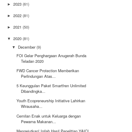
2023
(61)
►
2022
(81)
►
2021
(50)
►
2020
(81)
▼
December
(9)
▼
FOI Gelar Penghargaan Anugerah Bunda
Teladan 2020
FWD Cancer Protection Memberikan
Perlindungan Atas...
5 Keunggulan Paket Smartfren Unlimited
Dibandingka...
Youth Ecopreneurship Initiative Lahirkan
Wirausaha...
Cemilan Enak untuk Keluarga dengan
Pewarna Makanan...
Mengejutkan! Inilah Hasil Penelitian YAICI