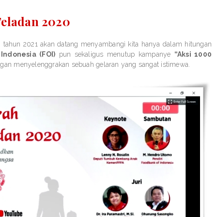
Teladan 2020
agi tahun 2021 akan datang menyambangi kita hanya dalam hitungan
Indonesia (FOI)
pun sekaligus menutup kampanye
“Aksi 1000
ngan menyelenggrakan sebuah gelaran yang sangat istimewa.