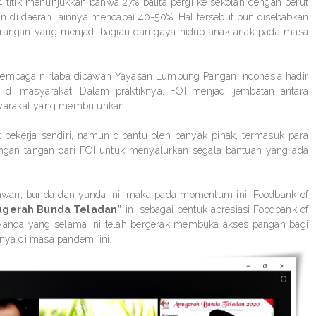
14 titik menunjukkan bahwa 27% balita pergi ke sekolah dengan perut
an di daerah lainnya mencapai 40-50%. Hal tersebut pun disebabkan
arangan yang menjadi bagian dari gaya hidup anak-anak pada masa
ai lembaga nirlaba dibawah Yayasan Lumbung Pangan Indonesia hadir
di masyarakat. Dalam praktiknya, FOI menjadi jembatan antara
yarakat yang membutuhkan.
 bekerja sendiri, namun dibantu oleh banyak pihak, termasuk para
ngan tangan dari FOI untuk menyalurkan segala bantuan yang ada
lawan, bunda dan yanda ini, maka pada momentum ini, Foodbank of
ugerah Bunda Teladan”
ini sebagai bentuk apresiasi Foodbank of
 yanda yang selama ini telah bergerak membuka akses pangan bagi
nya di masa pandemi ini.