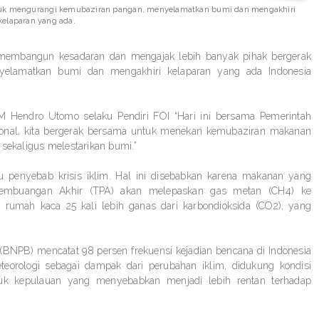
ntuk mengurangi kemubaziran pangan, menyelamatkan bumi dan mengakhiri
kelaparan yang ada.
k membangun kesadaran dan mengajak lebih banyak pihak bergerak
elamatkan bumi dan mengakhiri kelaparan yang ada Indonesia
M Hendro Utomo selaku Pendiri FOI “Hari ini bersama Pemerintah
isional, kita bergerak bersama untuk menekan kemubaziran makanan
ekaligus melestarikan bumi.”
u penyebab krisis iklim. Hal ini disebabkan karena makanan yang
Pembuangan Akhir (TPA) akan melepaskan gas metan (CH4) ke
 rumah kaca 25 kali lebih ganas dari karbondioksida (CO2), yang
NPB) mencatat 98 persen frekuensi kejadian bencana di Indonesia
teorologi sebagai dampak dari perubahan iklim, didukung kondisi
tuk kepulauan yang menyebabkan menjadi lebih rentan terhadap