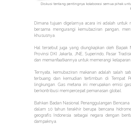
Diskusi tentang pentingnya kolaborasi semua pihak u
Dimana tujuan digelarnya acara ini adalah untu
bersama mengurangi kemubaziran pangan, meny
khususnya.
Hal tersebut juga yang diungkapkan oleh Bapak 
Provinsi DKI Jakarta, JNE, Superindo, Pasar Trad
dan memanfaatkannya untuk memerangi kelaparan s
Ternyata, kemubaziran makanan adalah salah sat
terbuang dan kemudian tertimbun di Tempat 
lingkungan. Gas metana ini merupakan emisi gas
berkontribusi mempercepat pemanasan global.
Bahkan Badan Nasional Penanggulangan Bencana (B
dalam 10 tahun terakhir berupa bencana hidrome
geografis Indonesia sebagai negara dengan ben
dampaknya.