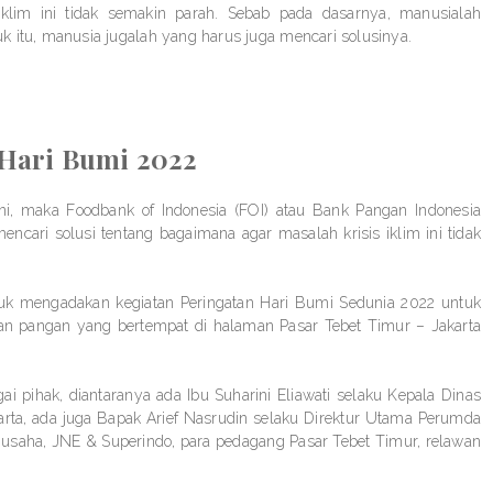
iklim ini tidak semakin parah. Sebab pada dasarnya, manusialah
tuk itu, manusia jugalah yang harus juga mencari solusinya.
 Hari Bumi 2022
ini, maka Foodbank of Indonesia (FOI) atau Bank Pangan Indonesia
encari solusi tentang bagaimana agar masalah krisis iklim ini tidak
tuk mengadakan kegiatan Peringatan Hari Bumi Sedunia 2022 untuk
n pangan yang bertempat di halaman Pasar Tebet Timur – Jakarta
i pihak, diantaranya ada Ibu Suharini Eliawati selaku Kepala Dinas
arta, ada juga Bapak Arief Nasrudin selaku Direktur Utama Perumda
ia usaha, JNE & Superindo, para pedagang Pasar Tebet Timur, relawan