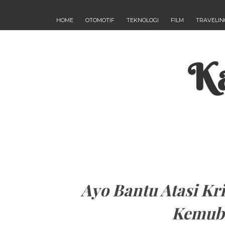
HOME
OTOMOTIF
TEKNOLOGI
FILM
TRAVELIN
Ka
Ayo Bantu Atasi Kr
Kemuba