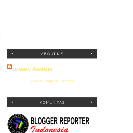
ABOUT ME
Imawan Anshari
View My Complete Profile
KOMUNITAS