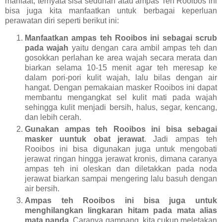
manfaat, ternyata sisa seduhan atau ampas Teh Rooibos ini
bisa juga kita manfaatkan untuk berbagai keperluan
perawatan diri seperti berikut ini:
Manfaatkan ampas teh Rooibos ini sebagai scrub
pada wajah
yaitu dengan cara ambil ampas teh dan
gosokkan perlahan ke area wajah secara merata dan
biarkan selama 10-15 menit agar teh meresap ke
dalam pori-pori kulit wajah, lalu bilas dengan air
hangat.
Dengan pemakaian masker Rooibos ini dapat
membantu mengangkat sel kulit mati pada wajah
sehingga kulit menjadi bersih, halus, segar, kencang,
dan lebih cerah.
Gunakan ampas teh Rooibos ini bisa sebagai
masker uuntuk obat jerawat
. Jadi ampas teh
Rooibos ini bisa digunakan juga untuk mengobati
jerawat ringan hingga jerawat kronis, dimana caranya
ampas teh ini oleskan dan diletakkan pada noda
jerawat biarkan sampai mengering lalu basuh dengan
air bersih.
Ampas teh Rooibos ini bisa juga untuk
menghilangkan lingkaran hitam pada mata alias
mata panda
. Caranya gampang, kita cukup meletakan