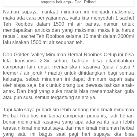
anggota keluarga - Doc. Pribadi
Namun supaya manfaat minuman ini menjadi maksimal,
maka ada cara penyajiannya, yaitu kita menyeduh 1 sachet
Teh Rooibos dalam 1500 ml air panas, namun untuk
mendapatkan antioksidan yang maksimal maka kita harus
rebus 1 sachet Teh Rooibos selama 10 menit dalam 2000ml
lalu sisakan 1500 ml air seduhan teh.
Dan
Golden Valley Minuman Herbal Rooibos Celup ini
bisa
kita konsumsi 2-3x sehari, bahkan bisa ditambahkan
campuran lain untuk memaniskan rasanya (gula / susu /
kremer / air jeruk / madu) untuk dihidangkan bagi semua
keluarga, sebab minuman ini dapat diminum kapan saja
oleh siapa saja, baik untuk orang tua, dewasa bahkan anak-
anak. Dan bagi yang suka manis bisa menambahkan gula
atau pun susu semua tergantung selera ya.
Tapi kalo saya pribadi sih lebih senang menikmati minuman
Herbal Rooibos ini tanpa campuran pemanis, jadi benar-
benar menikmati rasanya yang apa adanya itu jauh lebih
terasa nikmat menurut saya, dan menikmati minuman herbal
yang satu ini bagus saat pagi hari supaya kita bisa