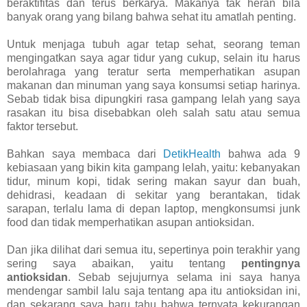
beraktifitas dan terus berkarya. Makanya tak heran bila
banyak orang yang bilang bahwa sehat itu amatlah penting.
Untuk menjaga tubuh agar tetap sehat, seorang teman
mengingatkan saya agar tidur yang cukup, selain itu harus
berolahraga yang teratur serta memperhatikan asupan
makanan dan minuman yang saya konsumsi setiap harinya.
Sebab tidak bisa dipungkiri rasa gampang lelah yang saya
rasakan itu bisa disebabkan oleh salah satu atau semua
faktor tersebut.
Bahkan saya membaca dari
DetikHealth
bahwa ada 9
kebiasaan yang bikin kita gampang lelah, yaitu: kebanyakan
tidur, minum kopi, tidak sering makan sayur dan buah,
dehidrasi, keadaan di sekitar yang berantakan, tidak
sarapan, terlalu lama di depan laptop, mengkonsumsi junk
food dan tidak memperhatikan asupan antioksidan.
Dan jika dilihat dari semua itu, sepertinya poin terakhir yang
sering saya abaikan, yaitu tentang
pentingnya
antioksidan
. Sebab sejujurnya selama ini saya hanya
mendengar sambil lalu saja tentang apa itu antioksidan ini,
dan sekarang saya baru tahu bahwa ternyata kekurangan