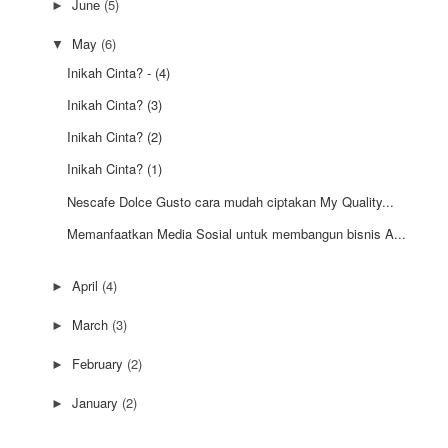
June
(5)
►
May
(6)
▼
Inikah Cinta? - (4)
Inikah Cinta? (3)
Inikah Cinta? (2)
Inikah Cinta? (1)
Nescafe Dolce Gusto cara mudah ciptakan My Quality...
Memanfaatkan Media Sosial untuk membangun bisnis A...
April
(4)
►
March
(3)
►
February
(2)
►
January
(2)
►