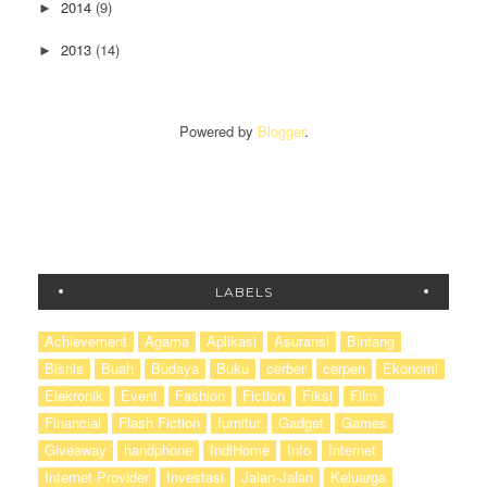
2014
(9)
►
2013
(14)
►
Powered by
Blogger
.
LABELS
Achievement
Agama
Aplikasi
Asuransi
Bintang
Bisnis
Buah
Budaya
Buku
cerber
cerpen
Ekonomi
Elekronik
Event
Fashion
Fiction
Fiksi
Film
Financial
Flash Fiction
furnitur
Gadget
Games
Giveaway
handphone
IndiHome
Info
Internet
Internet Provider
Investasi
Jalan-Jalan
Keluarga