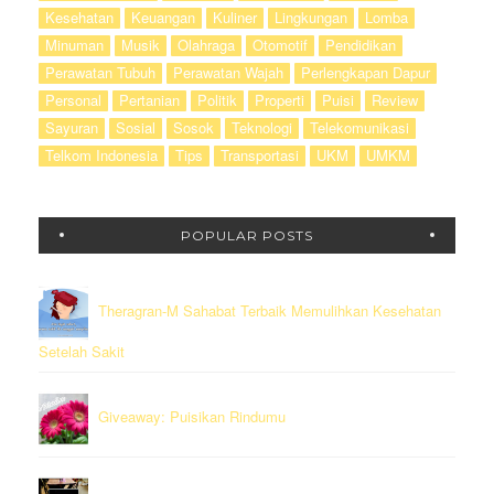
Kesehatan
Keuangan
Kuliner
Lingkungan
Lomba
Minuman
Musik
Olahraga
Otomotif
Pendidikan
Perawatan Tubuh
Perawatan Wajah
Perlengkapan Dapur
Personal
Pertanian
Politik
Properti
Puisi
Review
Sayuran
Sosial
Sosok
Teknologi
Telekomunikasi
Telkom Indonesia
Tips
Transportasi
UKM
UMKM
POPULAR POSTS
Theragran-M Sahabat Terbaik Memulihkan Kesehatan
Setelah Sakit
Giveaway: Puisikan Rindumu