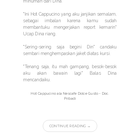
minuman dari Dina.
"Ini Hot Cappucino yang aku janjikan semalam,
sebagai imbalan karena kamu sudah
membantuku mengerjakan report kemarin"
Ucap Dina riang.
"Sering-sering saja begini Din" candaku
sembari menghempaskan jaket diatas kursi.
"Tenang saja, itu mah gampang, besok-besok
aku akan bawain lagi" Balas Dina
mencandaiku.
Hot Cappucino ala Nescafe Dolce Gusto - Doc.
Pribadi
CONTINUE READING →