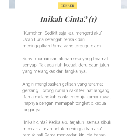
CERBER
Inikah Cinta? (1)
"Kumohon, Sedikit saja kau mengerti aku"
Ucap Luna setengah terisak dan
meninggalkan Rama yang tergugu diam.
Sunyi memainkan alunan sepi yang teramat
senyap. Tak ada riuh kecuali deru daun jatuh
yang merangkas dari tangkainya.
Angin mengibaskan gelisah yang teramat
gersang. Lorong rumah sakit terlihat lengang,
Rama melangkah gontai menuju kamar rawat
inapnya dengan memapah tongkat dikedua
tanganya.
"Inikah cinta? Ketika aku terjatuh, semua sibuk
mencari alasan untuk meninggalkan aku"
remuk hati Rama menyadari kini dia benar-