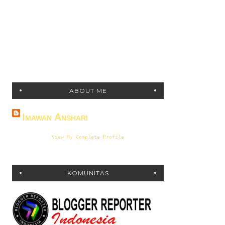
ABOUT ME
Imawan Anshari
View My Complete Profile
KOMUNITAS