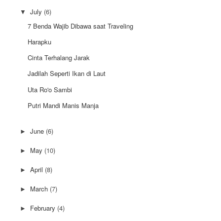
July
(6)
▼
7 Benda Wajib Dibawa saat Traveling
Harapku
Cinta Terhalang Jarak
Jadilah Seperti Ikan di Laut
Uta Ro'o Sambi
Putri Mandi Manis Manja
June
(6)
►
May
(10)
►
April
(8)
►
March
(7)
►
February
(4)
►