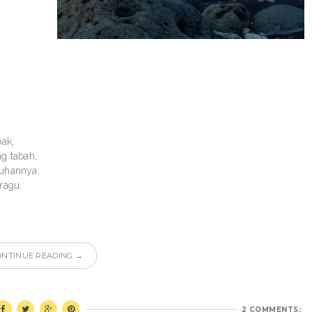
ak,
g tabah,
uhannya,
ragu.
ONTINUE READING →
2 COMMENTS: