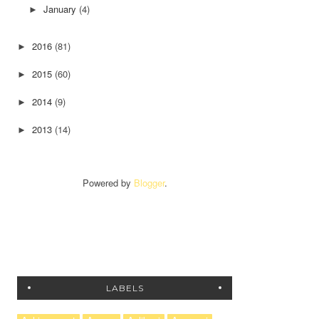
January
(4)
►
2016
(81)
►
2015
(60)
►
2014
(9)
►
2013
(14)
►
Powered by
Blogger
.
LABELS