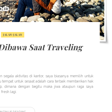
JALAN-JALAN
Dibawa Saat Traveling
n segala aktivitas di kantor, saya biasanya memilih untuk
atu tempat untuk sesaat adalah cara terbaik memberikan hak
p, dimana dengan begitu maka jiwa ataupun raga saya
fresh lagi.
ONTINUE READING →