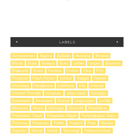
LABELS
Achievement
Agama
Aplikasi
Asuransi
Bintang
Bisnis
Buah
Budaya
Buku
cerber
cerpen
Ekonomi
Elekronik
Event
Fashion
Fiction
Fiksi
Film
Financial
Flash Fiction
furnitur
Gadget
Games
Giveaway
handphone
IndiHome
Info
Internet
Internet Provider
Investasi
Jalan-Jalan
Keluarga
Kesehatan
Keuangan
Kuliner
Lingkungan
Lomba
Minuman
Musik
Olahraga
Otomotif
Pendidikan
Perawatan Tubuh
Perawatan Wajah
Perlengkapan Dapur
Personal
Pertanian
Politik
Properti
Puisi
Review
Sayuran
Sosial
Sosok
Teknologi
Telekomunikasi