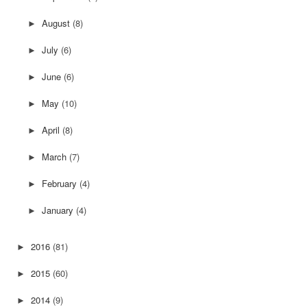
August
(8)
►
July
(6)
►
June
(6)
►
May
(10)
►
April
(8)
►
March
(7)
►
February
(4)
►
January
(4)
►
2016
(81)
►
2015
(60)
►
2014
(9)
►