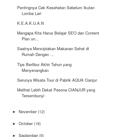
Pentingnya Cek Kesehatan Sebelum Ikutan
Lomba Lari
K.E.A.K.U.A.N
Mengapa Kita Harus Belajar SEO dan Content
Plan un...
Saatnya Menciptakan Makanan Sehat di
Rumah Dengan ...
Tips Berlibur Akhir Tahun yang
Menyenangkan
Serunya Wisata Tour di Pabrik AQUA Cianjur
Melihat Lebih Dekat Pesona CIANJUR yang
Tersembunyi
November
(12)
►
October
(18)
►
September
(9)
►