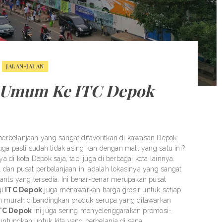
JALAN-JALAN
i Umum Ke ITC Depok
erbelanjaan yang sangat difavoritkan di kawasan Depok
uga pasti sudah tidak asing kan dengan mall yang satu ini?
di kota Depok saja, tapi juga di berbagai kota lainnya.
dan pusat perbelanjaan ini adalah lokasinya yang sangat
ants yang tersedia. Ini benar-benar merupakan pusat
gi
ITC Depok
juga menawarkan harga grosir untuk setiap
ih murah dibandingkan produk serupa yang ditawarkan
TC Depok
ini juga sering menyelenggarakan promosi-
tungkan untuk kita yang berbelanja di sana.