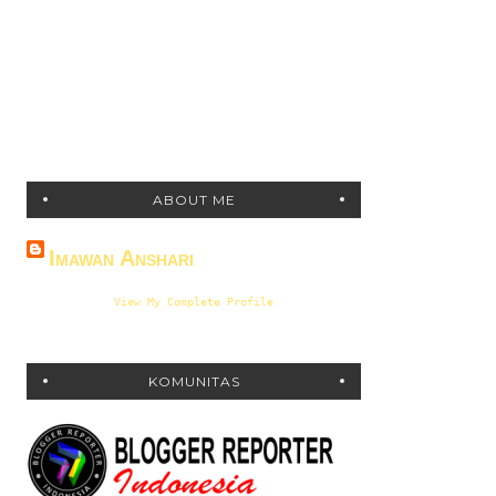
ABOUT ME
Imawan Anshari
View My Complete Profile
KOMUNITAS