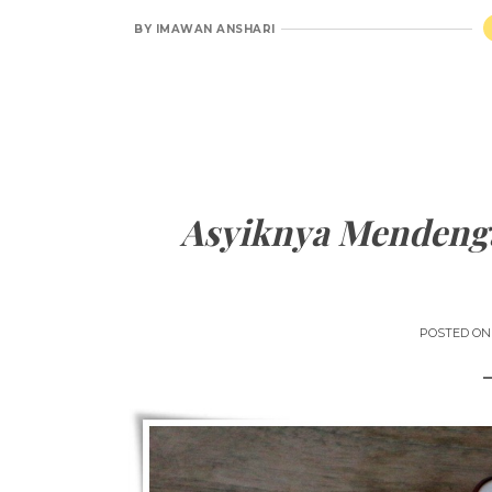
BY
IMAWAN ANSHARI
Asyiknya Mendeng
POSTED O