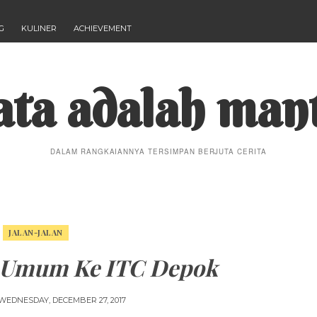
G
KULINER
ACHIEVEMENT
ta adalah man
DALAM RANGKAIANNYA TERSIMPAN BERJUTA CERITA
JALAN-JALAN
i Umum Ke ITC Depok
WEDNESDAY, DECEMBER 27, 2017