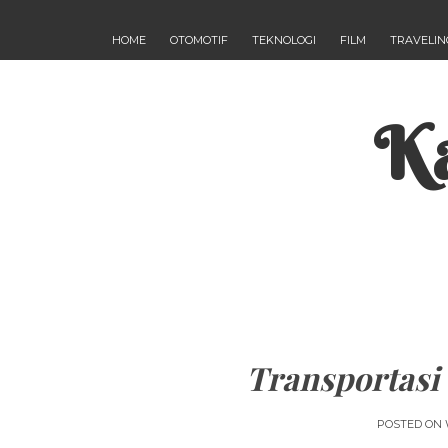
HOME
OTOMOTIF
TEKNOLOGI
FILM
TRAVELIN
Ka
Transportas
POSTED ON