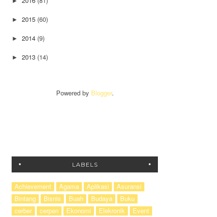
2016
(81)
►
2015
(60)
►
2014
(9)
►
2013
(14)
►
Powered by
Blogger
.
LABELS
Achievement
Agama
Aplikasi
Asuransi
Bintang
Bisnis
Buah
Budaya
Buku
cerber
cerpen
Ekonomi
Elekronik
Event