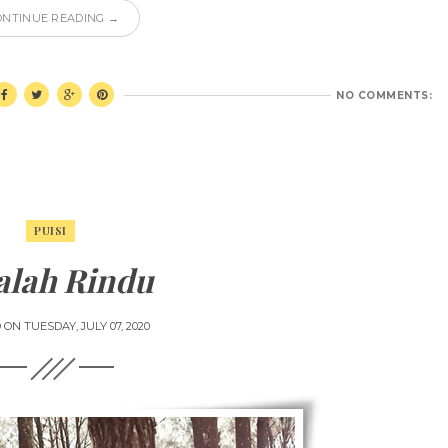
ONTINUE READING →
NO COMMENTS:
PUISI
alah Rindu
D ON
TUESDAY, JULY 07, 2020