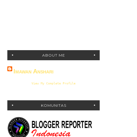
ABOUT ME
Imawan Anshari
View My Complete Profile
KOMUNITAS