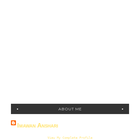
ABOUT ME
Imawan Anshari
View My Complete Profile