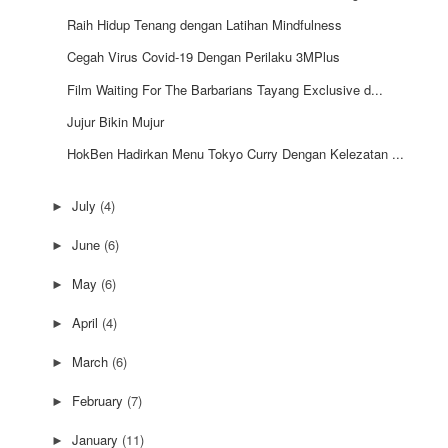
Raih Hidup Tenang dengan Latihan Mindfulness
Cegah Virus Covid-19 Dengan Perilaku 3MPlus
Film Waiting For The Barbarians Tayang Exclusive d...
Jujur Bikin Mujur
HokBen Hadirkan Menu Tokyo Curry Dengan Kelezatan ...
July
(4)
►
June
(6)
►
May
(6)
►
April
(4)
►
March
(6)
►
February
(7)
►
January
(11)
►