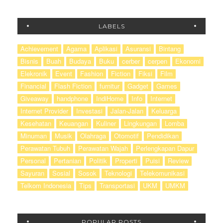
LABELS
Achievement
Agama
Aplikasi
Asuransi
Bintang
Bisnis
Buah
Budaya
Buku
cerber
cerpen
Ekonomi
Elekronik
Event
Fashion
Fiction
Fiksi
Film
Financial
Flash Fiction
furnitur
Gadget
Games
Giveaway
handphone
IndiHome
Info
Internet
Internet Provider
Investasi
Jalan-Jalan
Keluarga
Kesehatan
Keuangan
Kuliner
Lingkungan
Lomba
Minuman
Musik
Olahraga
Otomotif
Pendidikan
Perawatan Tubuh
Perawatan Wajah
Perlengkapan Dapur
Personal
Pertanian
Politik
Properti
Puisi
Review
Sayuran
Sosial
Sosok
Teknologi
Telekomunikasi
Telkom Indonesia
Tips
Transportasi
UKM
UMKM
POPULAR POSTS