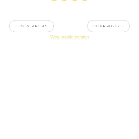
← NEWER POSTS
OLDER POSTS →
View mobile version