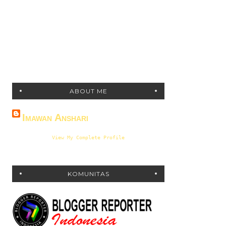
ABOUT ME
Imawan Anshari
View My Complete Profile
KOMUNITAS