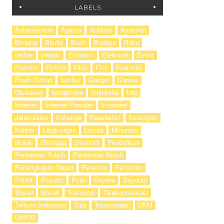
LABELS
Achievement
Agama
Aplikasi
Asuransi
Bintang
Bisnis
Buah
Budaya
Buku
cerber
cerpen
Ekonomi
Elekronik
Event
Fashion
Fiction
Fiksi
Film
Financial
Flash Fiction
furnitur
Gadget
Games
Giveaway
handphone
IndiHome
Info
Internet
Internet Provider
Investasi
Jalan-Jalan
Keluarga
Kesehatan
Keuangan
Kuliner
Lingkungan
Lomba
Minuman
Musik
Olahraga
Otomotif
Pendidikan
Perawatan Tubuh
Perawatan Wajah
Perlengkapan Dapur
Personal
Pertanian
Politik
Properti
Puisi
Review
Sayuran
Sosial
Sosok
Teknologi
Telekomunikasi
Telkom Indonesia
Tips
Transportasi
UKM
UMKM