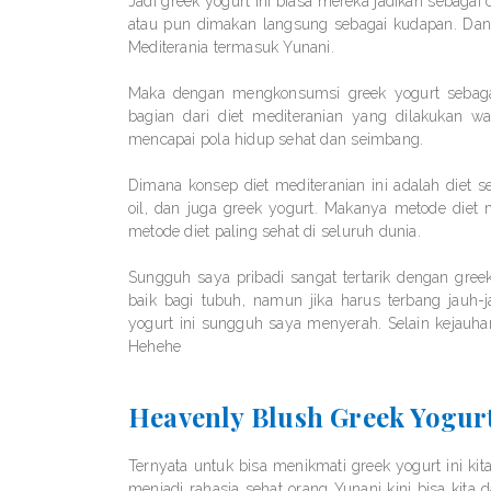
Jadi greek yogurt ini biasa mereka jadikan sebaga
atau pun dimakan langsung sebagai kudapan. Dan
Mediterania termasuk Yunani.
Maka dengan mengkonsumsi greek yogurt sebagai 
bagian dari diet mediteranian yang dilakukan w
mencapai pola hidup sehat dan seimbang.
Dimana konsep diet mediteranian ini adalah diet 
oil, dan juga greek yogurt. Makanya metode diet 
metode diet paling sehat di seluruh dunia.
Sungguh saya pribadi sangat tertarik dengan gree
baik bagi tubuh, namun jika harus terbang jauh
yogurt ini sungguh saya menyerah. Selain kejauha
Hehehe
Heavenly Blush Greek Yogur
Ternyata untuk bisa menikmati greek yogurt ini kita
menjadi rahasia sehat orang Yunani kini bisa kita