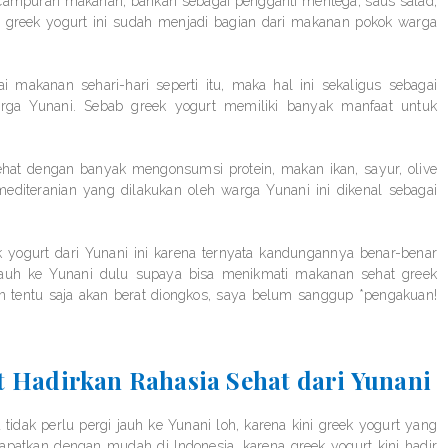
i campuran makanan, bahkan sebagai pengganti mentega, saus salad,
 greek yogurt ini sudah menjadi bagian dari makanan pokok warga
makanan sehari-hari seperti itu, maka hal ini sekaligus sebagai
arga Yunani. Sebab greek yogurt memiliki banyak manfaat untuk
sehat dengan banyak mengonsumsi protein, makan ikan, sayur, olive
mediteranian yang dilakukan oleh warga Yunani ini dikenal sebagai
k yogurt dari Yunani ini karena ternyata kandungannya benar-benar
-jauh ke Yunani dulu supaya bisa menikmati makanan sehat greek
n tentu saja akan berat diongkos, saya belum sanggup *pengakuan!
t Hadirkan Rahasia Sehat dari Yunani
 tidak perlu pergi jauh ke Yunani loh, karena kini greek yogurt yang
 dapatkan dengan mudah di Indonesia, karena greek yogurt kini hadir