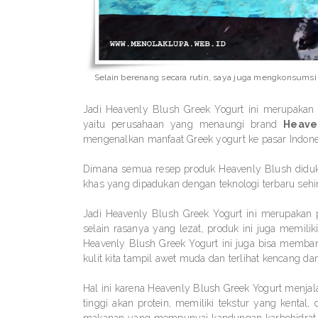
Selain berenang secara rutin, saya juga mengkonsumsi 
Jadi Heavenly Blush Greek Yogurt ini merupakan
yaitu perusahaan yang menaungi brand
Heave
mengenalkan manfaat Greek yogurt ke pasar Indones
Dimana semua resep produk Heavenly Blush didukun
khas yang dipadukan dengan teknologi terbaru sehi
Jadi Heavenly Blush Greek Yogurt ini merupakan p
selain rasanya yang lezat, produk ini juga memil
Heavenly Blush Greek Yogurt ini juga bisa memban
kulit kita tampil awet muda dan terlihat kencang dan
Hal ini karena Heavenly Blush Greek Yogurt menj
tinggi akan protein, memiliki tekstur yang kental