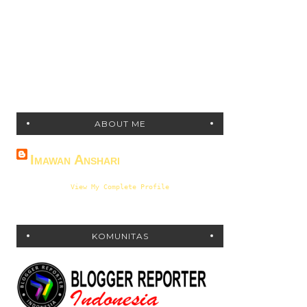
ABOUT ME
Imawan Anshari
View My Complete Profile
KOMUNITAS