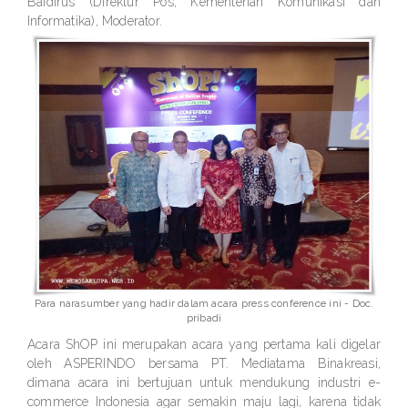
Baidirus (Direktur Pos, Kementerian Komunikasi dan
Informatika), Moderator.
Para narasumber yang hadir dalam acara press conference ini - Doc.
pribadi
Acara ShOP ini merupakan acara yang pertama kali digelar
oleh ASPERINDO bersama PT. Mediatama Binakreasi,
dimana acara ini bertujuan untuk mendukung industri e-
commerce Indonesia agar semakin maju lagi, karena tidak