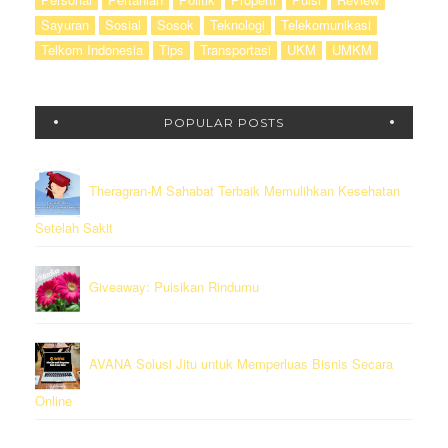
Sayuran
Sosial
Sosok
Teknologi
Telekomunikasi
Telkom Indonesia
Tips
Transportasi
UKM
UMKM
POPULAR POSTS
Theragran-M Sahabat Terbaik Memulihkan Kesehatan
Setelah Sakit
Giveaway: Puisikan Rindumu
AVANA Solusi Jitu untuk Memperluas Bisnis Secara
Online