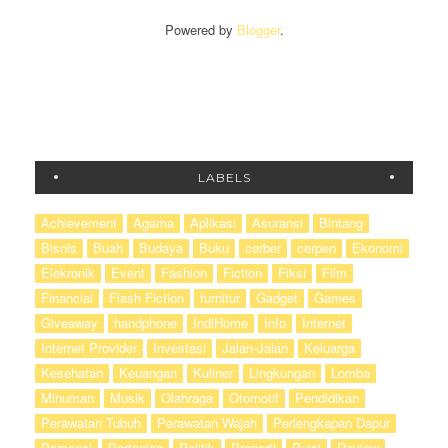
Powered by
Blogger
.
LABELS
Achievement
Agama
Aplikasi
Asuransi
Bintang
Bisnis
Buah
Budaya
Buku
cerber
cerpen
Ekonomi
Elekronik
Event
Fashion
Fiction
Fiksi
Film
Financial
Flash Fiction
furnitur
Gadget
Games
Giveaway
handphone
IndiHome
Info
Internet
Internet Provider
Investasi
Jalan-Jalan
Keluarga
Kesehatan
Keuangan
Kuliner
Lingkungan
Lomba
Minuman
Musik
Olahraga
Otomotif
Pendidikan
Perawatan Tubuh
Perawatan Wajah
Perlengkapan Dapur
Personal
Pertanian
Politik
Properti
Puisi
Review