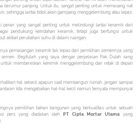
isa berumur panjang. Untuk itu, sangat penting untuk memasang nat
ain, sehingga lantai tidak akan gampang menggelembung atau lepas.
ki peran yang sangat penting untuk melindungi lantai keramik dari
agai pendukung keindahan keramik, tetapi juga berfungsi untuk
ut akibat perubahan suhu di dalam ruangan.
wetnya pemasangan keramik tak lepas dari pemilihan semennya yang
 semen. Begitulah yang saya dengar penjelasan Pak Dulah sang
s untuk membereskan keremik menggelembung dan retak di depan
perhatikan hal sekecil apapun saat membangun rumah, jangan sampai
di lantaran kita mengabaikan hal-hal kecil namun ternyata mempunyai
ntingnya pemilihan bahan bangunan yang berkualitas untuk sebuah
ensi pers yang diadakan oleh
PT Cipta Mortar Utama
yang
u.