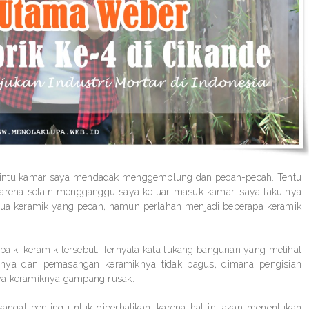
n pintu kamar saya mendadak menggemblung dan pecah-pecah. Tentu
, karena selain mengganggu saya keluar masuk kamar, saya takutnya
 dua keramik yang pecah, namun perlahan menjadi beberapa keramik
iki keramik tersebut. Ternyata kata tukang bangunan yang melihat
nnya dan pemasangan keramiknya tidak bagus, dimana pengisian
nya keramiknya gampang rusak.
 sangat penting untuk diperhatikan, karena hal ini akan menentukan