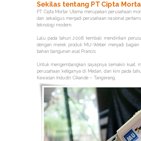
Sekilas tentang PT Cipta Mort
PT Cipta Mortar Utama merupakan perusahaan mortar
dan sekaligus menjadi perusahaan nasional pert
teknologi modern.
Lalu pada tahun 2008 kembali mendirikan perusa
dengan merek produk MU-Weber menjadi bagian d
bahan bangunan asal Prancis.
Untuk mengembangkan sayapnya semakin kuat, mak
perusahaan ketiganya di Medan, dan kini pada ta
Kawasan Industri Cikande – Tangerang.