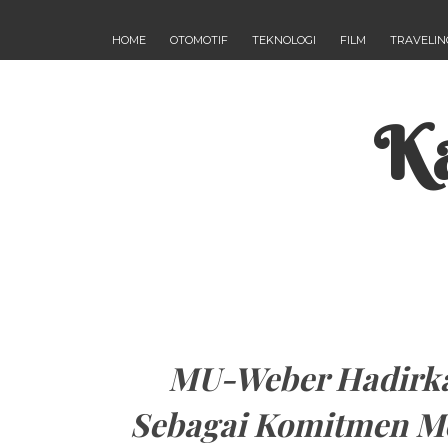
HOME
OTOMOTIF
TEKNOLOGI
FILM
TRAVELIN
Ka
MU-Weber Hadirka
Sebagai Komitmen Me