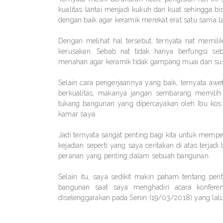
kualitas lantai menjadi kukuh dan kuat sehingga b
dengan baik agar keramik merekat erat satu sama l
Dengan melihat hal tersebut, ternyata nat memili
kerusakan. Sebab nat tidak hanya berfungsi seb
menahan agar keramik tidak gampang muai dan sus
Selain cara pengerjaannya yang baik, ternyata a
berkualitas, makanya jangan sembarang memilih
tukang bangunan yang dipercayakan oleh Ibu ko
kamar saya.
Jadi ternyata sangat penting bagi kita untuk mem
kejadian seperti yang saya ceritakan di atas terja
peranan yang penting dalam sebuah bangunan.
Selain itu, saya sedikit makin paham tentang pe
bangunan saat saya menghadiri acara konfer
diselenggarakan pada Senin (19/03/2018) yang lal