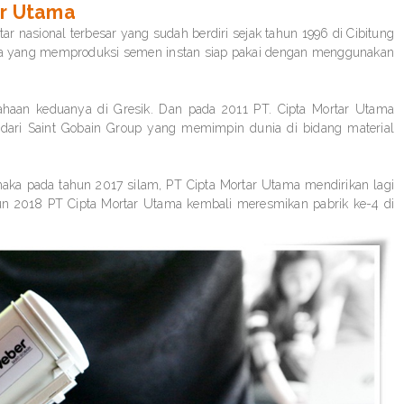
ar Utama
 nasional terbesar yang sudah berdiri sejak tahun 1996 di Cibitung
ama yang memproduksi semen instan siap pakai dengan menggunakan
haan keduanya di Gresik. Dan pada 2011 PT. Cipta Mortar Utama
ari Saint Gobain Group yang memimpin dunia di bidang material
a pada tahun 2017 silam, PT Cipta Mortar Utama mendirikan lagi
hun 2018 PT Cipta Mortar Utama kembali meresmikan pabrik ke-4 di