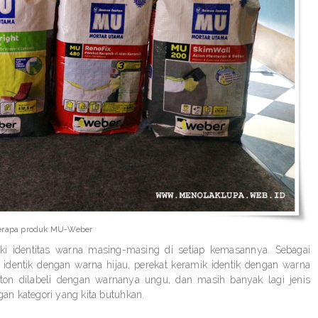
erapa produk MU-Weber
i identitas warna masing-masing di setiap kemasannya. Sebagai
identik dengan warna hijau, perekat keramik identik dengan warna
eton dilabeli dengan warnanya ungu, dan masih banyak lagi jenis
n kategori yang kita butuhkan.