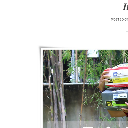
I
POSTED O