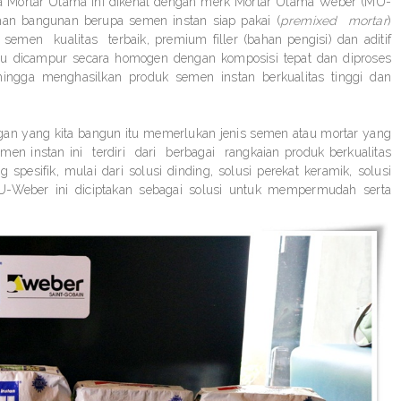
ta Mortar Utama ini dikenal dengan merk Mortar Utama Weber (MU-
an bangunan berupa semen instan siap pakai (
premixed
mortar
)
n, semen
kualitas
terbaik, premium filler (bahan pengisi) dan aditif
alu dicampur secara homogen dengan komposisi tepat dan diproses
ingga menghasilkan produk semen instan berkualitas tinggi dan
uangan yang kita bangun itu memerlukan jenis semen atau mortar yang
men instan ini
terdiri
dari
berbagai
rangkaian produk berkualitas
 spesifik, mulai dari solusi dinding, solusi perekat keramik, solusi
 MU-Weber ini diciptakan sebagai solusi untuk mempermudah serta