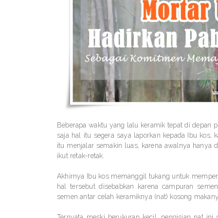
Beberapa waktu yang lalu keramik tepat di depa
saja hal itu segera saya laporkan kepada Ibu kos
itu menjalar semakin luas, karena awalnya hanya
ikut retak-retak.
Akhirnya Ibu kos memanggil tukang untuk memperba
hal tersebut disebabkan karena campuran seme
semen antar celah keramiknya (nat) kosong maka
Ternyata meski berukuran kecil, pengisian nat ini