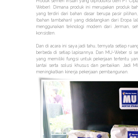
Produk semen instan yang diproduksi oleh PT Cip
Weber). Dimana produk ini merupakan produk bah
yang terdiri dari bahan dasar berupa pasir piliha
(bahan tambahan) yang didatangkan dari Eropa l
menggunakan teknologi modern dari Jerman, seh
konsisten.
Dan di acara ini saya jadi tahu, ternyata setiap r
berbeda di setiap lapisannya. Dan MU-Weber si se
yang memiliki fungsi untuk pekerjaan tertentu yang
lantai serta solusi khusus dan perbaikan. Jadi
meningkatkan kinerja pekerjaan pembangunan.