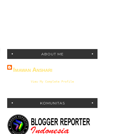
ABOUT ME
Imawan Anshari
View My Complete Profile
KOMUNITAS