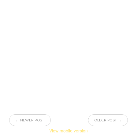
← NEWER POST
OLDER POST →
View mobile version