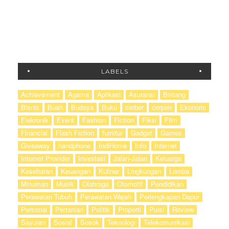
LABELS
Achievement
Agama
Aplikasi
Asuransi
Bintang
Bisnis
Buah
Budaya
Buku
cerber
cerpen
Ekonomi
Elekronik
Event
Fashion
Fiction
Fiksi
Film
Financial
Flash Fiction
furnitur
Gadget
Games
Giveaway
handphone
IndiHome
Info
Internet
Internet Provider
Investasi
Jalan-Jalan
Keluarga
Kesehatan
Keuangan
Kuliner
Lingkungan
Lomba
Minuman
Musik
Olahraga
Otomotif
Pendidikan
Perawatan Tubuh
Perawatan Wajah
Perlengkapan Dapur
Personal
Pertanian
Politik
Properti
Puisi
Review
Sayuran
Sosial
Sosok
Teknologi
Telekomunikasi